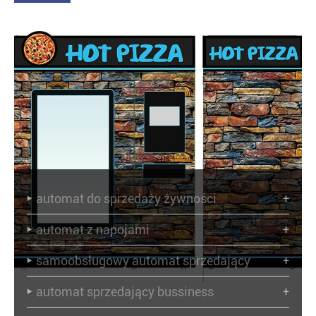
automat do sprzedaży żywności
+

automat z napojami
+

samoobsługowy automat sprzedający
+

automat sprzedający bussiness
+
